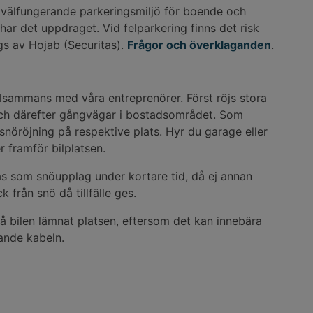
 välfungerande parkeringsmiljö för boende och
ar det uppdraget. Vid felparkering finns det risk
ggs av Hojab (Securitas).
Frågor och överklaganden
.
lsammans med våra entreprenörer. Först röjs stora
 och därefter gångvägar i bostadsområdet. Som
snöröjning på respektive plats. Hyr du garage eller
r framför bilplatsen.
as som snöupplag under kortare tid, då ej annan
 från snö då tillfälle ges.
å bilen lämnat platsen, eftersom det kan innebära
ande kabeln.