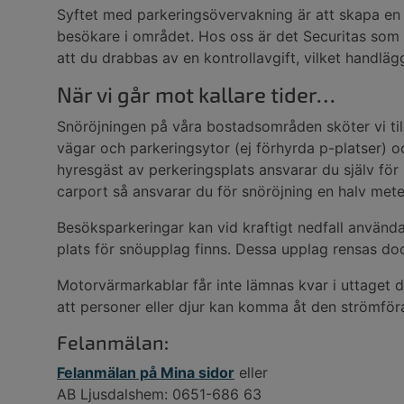
Syftet med parkeringsövervakning är att skapa en
besökare i området. Hos oss är det Securitas som h
att du drabbas av en kontrollavgift, vilket handlä
När vi går mot kallare tider…
Snöröjningen på våra bostadsområden sköter vi til
vägar och parkeringsytor (ej förhyrda p-platser)
hyresgäst av perkeringsplats ansvarar du själv för 
carport så ansvarar du för snöröjning en halv mete
Besöksparkeringar kan vid kraftigt nedfall använd
plats för snöupplag finns. Dessa upplag rensas dock
Motorvärmarkablar får inte lämnas kvar i uttaget d
att personer eller djur kan komma åt den strömför
Felanmälan:
Felanmälan på Mina sidor
eller
AB Ljusdalshem: 0651-686 63