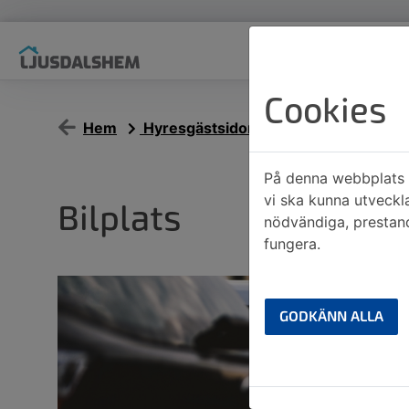
Cookies
Hem
Hyresgästsidor
Bilplats
På denna webbplats a
vi ska kunna utveckl
Bilplats
nödvändiga, prestand
fungera.
GODKÄNN ALLA