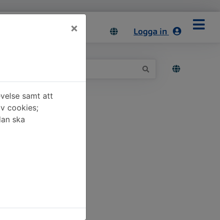
×
Logga in
velse samt att
av cookies;
dan ska