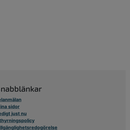
Snabblänkar
elanmälan
ina sidor
edigt just nu
thyrningspolicy
illgänglighetsredogörelse