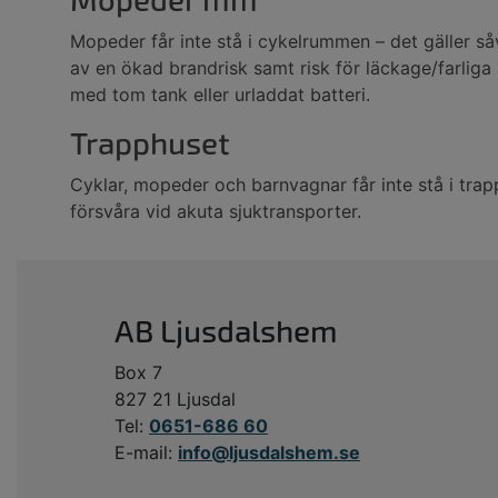
Mopeder mm
Mopeder får inte stå i cykelrummen – det gäller s
av en ökad brandrisk samt risk för läckage/farlig
med tom tank eller urladdat batteri.
Trapphuset
Cyklar, mopeder och barnvagnar får inte stå i tr
försvåra vid akuta sjuktransporter.
AB Ljusdalshem
Box 7
827 21 Ljusdal
Tel:
0651-686 60
E-mail:
info@ljusdalshem.se