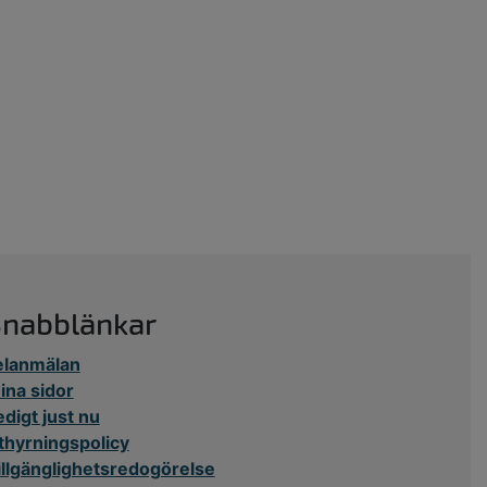
Snabblänkar
elanmälan
ina sidor
edigt just nu
thyrningspolicy
illgänglighetsredogörelse