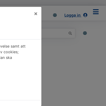
×
Logga in
velse samt att
av cookies;
dan ska