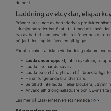
du bor i.
Laddning av elcyklar, elspark
Bränder orsakade av batteridrivna produkter såso
litiumjonbatterier har ökat i takt med att användan
typ av batteri som används i telefoner och datorer
börjar brinna sprids även en giftig gas.
För att minimera risken vid laddning rekommendera
Ladda under uppsikt,
inte i cykelrum, trapph
Ladda inte när du sover.
Ladda på en hård yta och håll brandfarliga f
Ha en fungerande brandvarnare.
Se till att inte ladda i, eller blockera, utrymn
Använd alltid originalladdare och CE-märkta p
Läs mer på Elsäkerhetsverkets hemsida
>>>