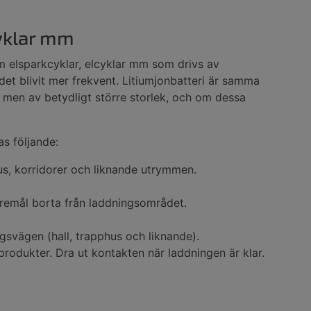
cyklar mm
m elsparkcyklar, elcyklar mm som drivs av
det blivit mer frekvent. Litiumjonbatteri är samma
 men av betydligt större storlek, och om dessa
s följande:
us, korridorer och liknande utrymmen.
öremål borta från laddningsområdet.
ingsvägen (hall, trapphus och liknande).
rodukter. Dra ut kontakten när laddningen är klar.