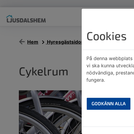
Cookies
Hem
Hyresgästsidor
Cykelrum
På denna webbplats a
vi ska kunna utveckl
Cykelrum
nödvändiga, prestand
fungera.
GODKÄNN ALLA