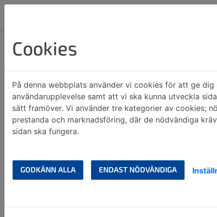
Cookies
Hem
Våra områden
Järvsö
Järvsö
På denna webbplats använder vi cookies för att ge dig 
användarupplevelse samt att vi ska kunna utveckla sid
sätt framöver. Vi använder tre kategorier av cookies; n
prestanda och marknadsföring, där de nödvändiga krävs
sidan ska fungera.
GODKÄNN ALLA
ENDAST NÖDVÄNDIGA
Instäl