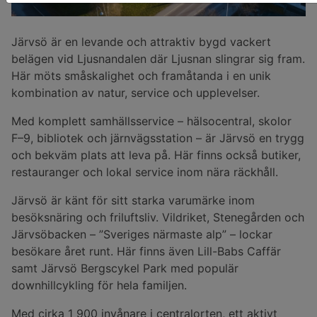
Järvsö är en levande och attraktiv bygd vackert
belägen vid Ljusnandalen där Ljusnan slingrar sig fram.
Här möts småskalighet och framåtanda i en unik
kombination av natur, service och upplevelser.
Med komplett samhällsservice – hälsocentral, skolor
F–9, bibliotek och järnvägsstation – är Järvsö en trygg
och bekväm plats att leva på. Här finns också butiker,
restauranger och lokal service inom nära räckhåll.
Järvsö är känt för sitt starka varumärke inom
besöksnäring och friluftsliv.
Vildriket
,
Stenegården
och
Järvsöbacken
– ”Sveriges närmaste alp” – lockar
besökare året runt. Här finns även Lill-Babs Caffär
samt
Järvsö Bergscykel Park
med populär
downhillcykling för hela familjen.
Med cirka 1 900 invånare i centralorten, ett aktivt